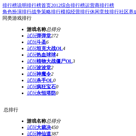
排行榜说明
排行榜首页
2012综合排行榜
运营商排行榜
角色扮演排行
战争策略排行
模拟经营排行
休闲竞技排行
社区养
同类游戏排行
游戏名称
总得分
试玩
弹弹堂
272
试玩
斗圣
6
试玩
坦克大战OL
4
试玩
热血球球
4
试玩
植物大战僵尸OL
3
试玩
波波堂
2
试玩
神魔令
2
试玩
杀手OL
0
试玩
疯狂宝石
0
试玩
永恒塔防
0
总排行
游戏名称
总得分
试玩
大裁决
450
试玩
神仙道
387