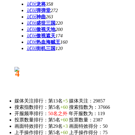
试玩
龙将
358
试玩
弹弹堂
272
试玩
神曲
263
试玩
盛世三国
220
试玩
傲视天地
200
试玩
傲视遮天
174
试玩
热血海贼王
160
试玩
街机三国
120
4
媒体关注排行：第13名
+5
媒体关注：29857
搜索指数排行：第5名
+60
搜索指数为：37666
开服频率排行：
50名之外
年开服数为：119
投票数量排行：第5名
+60
投票数量：2387
画面特效排行：第29名
+3
画面特效得分：50
上手操作排行：第5名
+60
上手操作得分：75